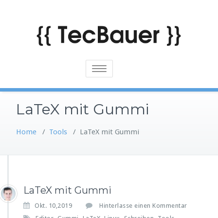
Skip
to
content
Toggle
navigation
LaTeX mit Gummi
Home
/
Tools
/
LaTeX mit Gummi
LaTeX mit Gummi
Okt. 10,2019
Hinterlasse einen Kommentar