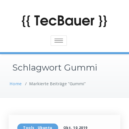
Skip
to
content
Toggle
navigation
Schlagwort Gummi
Home
/
Markierte Beiträge "Gummi"
Tools
Ubuntu
Okt. 10,2019
,