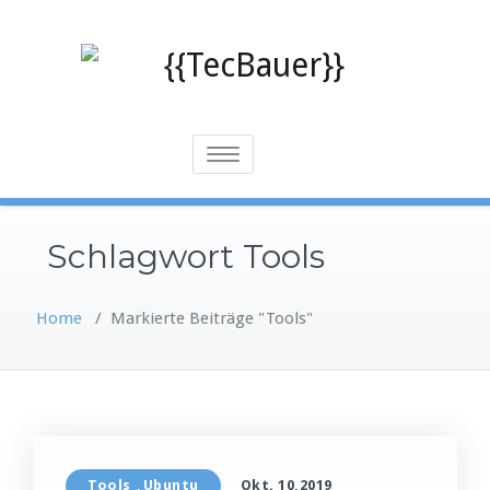
Skip
to
content
Toggle
navigation
Schlagwort Tools
Home
/
Markierte Beiträge "Tools"
Tools
Ubuntu
Okt. 10,2019
,