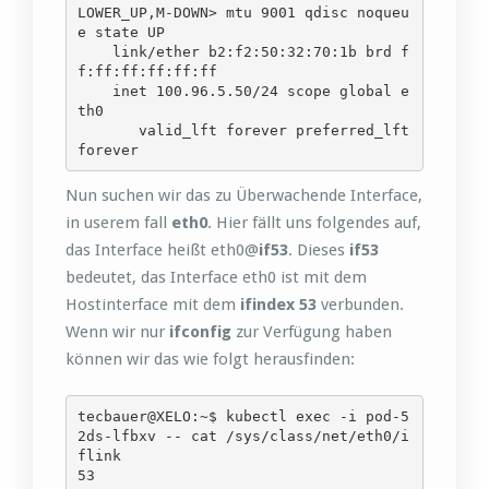
LOWER_UP,M-DOWN> mtu 9001 qdisc noqueu
e state UP 

    link/ether b2:f2:50:32:70:1b brd f
f:ff:ff:ff:ff:ff

    inet 100.96.5.50/24 scope global e
th0

       valid_lft forever preferred_lft 
forever
Nun suchen wir das zu Überwachende Interface,
in userem fall
eth0
. Hier fällt uns folgendes auf,
das Interface heißt eth0@
if53
. Dieses
if53
bedeutet, das Interface eth0 ist mit dem
Hostinterface mit dem
ifindex
53
verbunden.
Wenn wir nur
ifconfig
zur Verfügung haben
können wir das wie folgt herausfinden:
tecbauer@XELO:~$ kubectl exec -i pod-5
2ds-lfbxv -- cat /sys/class/net/eth0/i
flink

53