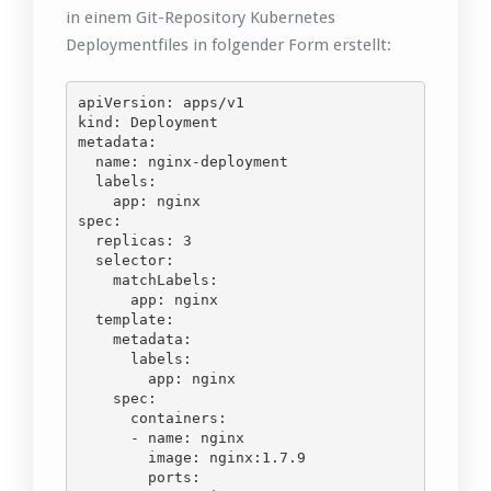
in einem Git-Repository Kubernetes
Deploymentfiles in folgender Form erstellt:
apiVersion: apps/v1

kind: Deployment

metadata:

  name: nginx-deployment

  labels:

    app: nginx

spec:

  replicas: 3

  selector:

    matchLabels:

      app: nginx

  template:

    metadata:

      labels:

        app: nginx

    spec:

      containers:

      - name: nginx

        image: nginx:1.7.9

        ports:
