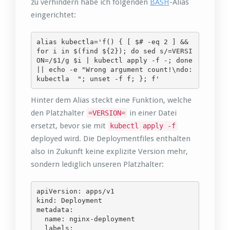
zu verhindern habe ich folgenden
BASH
-Alias
eingerichtet:
alias kubectla='f() { [ $# -eq 2 ] && 
for i in $(find ${2}); do sed s/=VERSI
ON=/$1/g $i | kubectl apply -f -; done 
|| echo -e "Wrong argument count!\ndo: 
kubectla  "; unset -f f; }; f'
Hinter dem Alias steckt eine Funktion, welche
den Platzhalter
in einer Datei
=VERSION=
ersetzt, bevor sie mit
kubectl apply -f
deployed wird. Die Deploymentfiles enthalten
also in Zukunft keine explizite Version mehr,
sondern lediglich unseren Platzhalter:
apiVersion: apps/v1

kind: Deployment

metadata:

  name: nginx-deployment

  labels:
