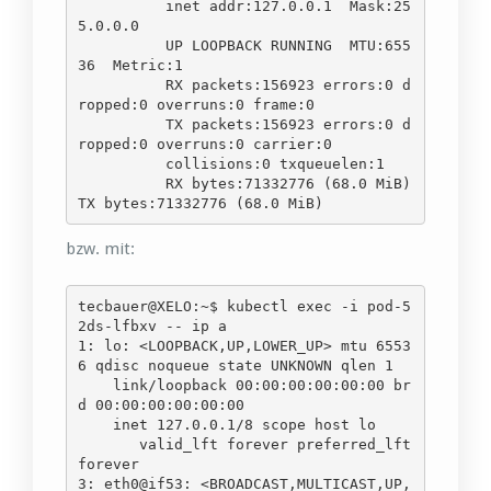
          inet addr:127.0.0.1  Mask:25
5.0.0.0

          UP LOOPBACK RUNNING  MTU:655
36  Metric:1

          RX packets:156923 errors:0 d
ropped:0 overruns:0 frame:0

          TX packets:156923 errors:0 d
ropped:0 overruns:0 carrier:0

          collisions:0 txqueuelen:1 

          RX bytes:71332776 (68.0 MiB)  
TX bytes:71332776 (68.0 MiB)
bzw. mit:
tecbauer@XELO:~$ kubectl exec -i pod-5
2ds-lfbxv -- ip a

1: lo: <LOOPBACK,UP,LOWER_UP> mtu 6553
6 qdisc noqueue state UNKNOWN qlen 1

    link/loopback 00:00:00:00:00:00 br
d 00:00:00:00:00:00

    inet 127.0.0.1/8 scope host lo

       valid_lft forever preferred_lft 
forever

3: eth0@if53: <BROADCAST,MULTICAST,UP,