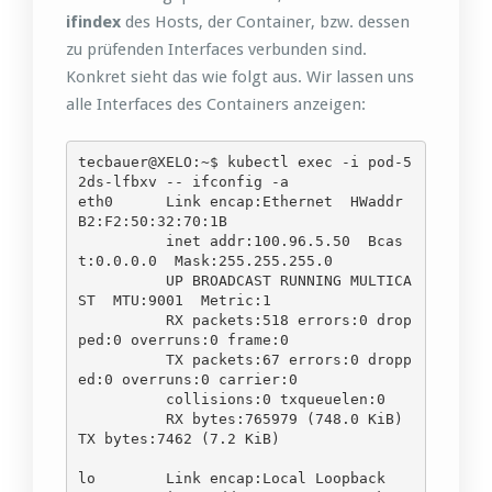
ifindex
des Hosts, der Container, bzw. dessen
zu prüfenden Interfaces verbunden sind.
Konkret sieht das wie folgt aus. Wir lassen uns
alle Interfaces des Containers anzeigen:
tecbauer@XELO:~$ kubectl exec -i pod-5
2ds-lfbxv -- ifconfig -a

eth0      Link encap:Ethernet  HWaddr 
B2:F2:50:32:70:1B  

          inet addr:100.96.5.50  Bcas
t:0.0.0.0  Mask:255.255.255.0

          UP BROADCAST RUNNING MULTICA
ST  MTU:9001  Metric:1

          RX packets:518 errors:0 drop
ped:0 overruns:0 frame:0

          TX packets:67 errors:0 dropp
ed:0 overruns:0 carrier:0

          collisions:0 txqueuelen:0 

          RX bytes:765979 (748.0 KiB)  
TX bytes:7462 (7.2 KiB)

lo        Link encap:Local Loopback  
