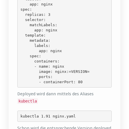
    app: nginx

spec:

  replicas: 3

  selector:

    matchLabels:

      app: nginx

  template:

    metadata:

      labels:

        app: nginx

    spec:

      containers:

      - name: nginx

        image: nginx:=VERSION=

        ports:

        - containerPort: 80
Deployed wird dann mittels des Aliases
kubectla
kubectla 1.91 nginx.yaml
Schon wird die entsprechende Version deployed