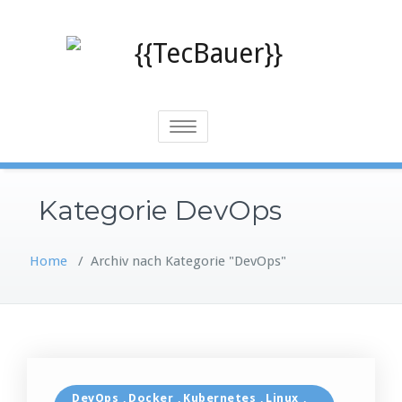
Skip
to
content
Toggle
navigation
Kategorie DevOps
Home
/
Archiv nach Kategorie "DevOps"
DevOps
Docker
Kubernetes
Linux
,
,
,
,