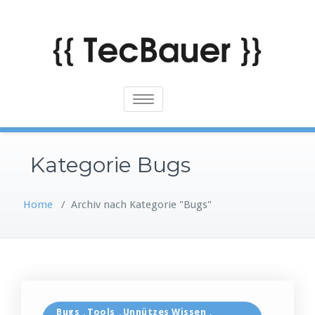
Skip
to
content
Toggle
navigation
Kategorie Bugs
Home
/
Archiv nach Kategorie "Bugs"
Bugs
Tools
Unnützes Wissen
,
,
,