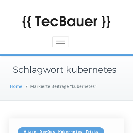
Skip
to
content
Toggle
navigation
Schlagwort kubernetes
Home
/
Markierte Beiträge "kubernetes"
Aliase
DevOps
Kubernetes
Tricks
,
,
,