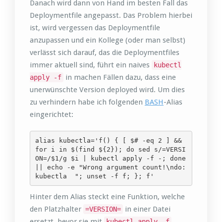
Danach wird dann von Hand im besten Fall das
Deploymentfile angepasst. Das Problem hierbei
ist, wird vergessen das Deploymentfile
anzupassen und ein Kollege (oder man selbst)
verlässt sich darauf, das die Deploymentfiles
immer aktuell sind, führt ein naives
kubectl
in machen Fällen dazu, dass eine
apply -f
unerwünschte Version deployed wird. Um dies
zu verhindern habe ich folgenden
BASH
-Alias
eingerichtet:
alias kubectla='f() { [ $# -eq 2 ] && 
for i in $(find ${2}); do sed s/=VERSI
ON=/$1/g $i | kubectl apply -f -; done 
|| echo -e "Wrong argument count!\ndo: 
kubectla  "; unset -f f; }; f'
Hinter dem Alias steckt eine Funktion, welche
den Platzhalter
in einer Datei
=VERSION=
ersetzt, bevor sie mit
kubectl apply -f