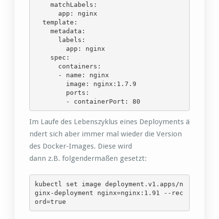
    matchLabels:

      app: nginx

  template:

    metadata:

      labels:

        app: nginx

    spec:

      containers:

      - name: nginx

        image: nginx:1.7.9

        ports:

        - containerPort: 80
Im Laufe des Lebenszyklus eines Deployments ä
ndert sich aber immer mal wieder die Version
des Docker-Images. Diese wird
dann z.B. folgendermaßen gesetzt:
kubectl set image deployment.v1.apps/n
ginx-deployment nginx=nginx:1.91 --rec
ord=true