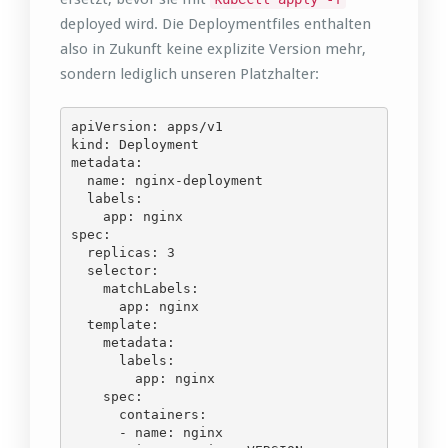
deployed wird. Die Deploymentfiles enthalten
also in Zukunft keine explizite Version mehr,
sondern lediglich unseren Platzhalter:
apiVersion: apps/v1

kind: Deployment

metadata:

  name: nginx-deployment

  labels:

    app: nginx

spec:

  replicas: 3

  selector:

    matchLabels:

      app: nginx

  template:

    metadata:

      labels:

        app: nginx

    spec:

      containers:

      - name: nginx
